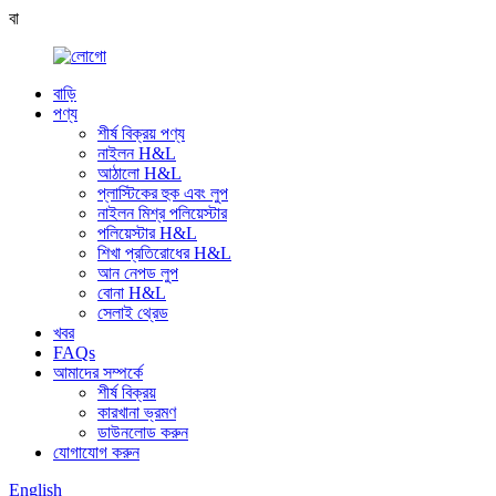
বা
বাড়ি
পণ্য
শীর্ষ বিক্রয় পণ্য
নাইলন H&L
আঠালো H&L
প্লাস্টিকের হুক এবং লুপ
নাইলন মিশ্র পলিয়েস্টার
পলিয়েস্টার H&L
শিখা প্রতিরোধের H&L
আন নেপড লুপ
বোনা H&L
সেলাই থ্রেড
খবর
FAQs
আমাদের সম্পর্কে
শীর্ষ বিক্রয়
কারখানা ভ্রমণ
ডাউনলোড করুন
যোগাযোগ করুন
English